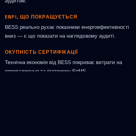
аудитом.
ENPI, ЩО ПОКРАЩУЄТЬСЯ
BESS реально рухає показники енергоефективності
вниз — є що показати на наглядовому аудиті.
ОКУПНІСТЬ СЕРТИФІКАЦІЇ
Технічна економія від BESS покриває витрати на
впровадження та підтримку EnMS.
ДОКУМЕНТОВАНИЙ ЕФЕКТ
Моніторинг EMS дає прозорі звіти економії —
основа для перегляду цілей за циклом PDCA.
Структура економії OPEX (типовий
профіль)