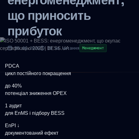
енергоменеджмент,
що приносить
прибуток
05.06.2026
10 хв читання
Менеджмент
PDCA
цикл постійного покращення
до 40%
потенціал зниження OPEX
1 аудит
для EnMS і підбору BESS
EnPI ↓
документований ефект