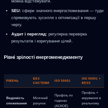
можна відстежувати.
SEU:
сфери значного енергоспоживання — туди
спрямовують зусилля з оптимізації в першу
чергу.
Аудит і перегляд:
регулярна перевірка
результатів і коригування цілей.
Рівні зрілості енергоменеджменту
БЕЗ
ISO 50001 +
РІВЕНЬ
ISO 50001
СИСТЕМИ
BESS
Профіль +
Профіль по
Видимість
Місячний
керування в
годинах
споживання
рахунок
реальному
(АСКОЕ)