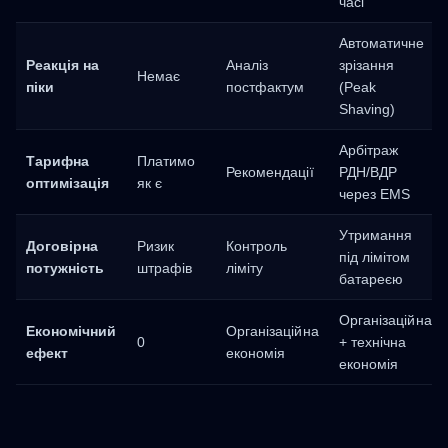
часі
Автоматичне
Реакція на
Аналіз
зрізання
Немає
піки
постфактум
(Peak
Shaving)
Арбітраж
Тарифна
Платимо
Рекомендації
РДН/ВДР
оптимізація
як є
через EMS
Утримання
Договірна
Ризик
Контроль
під лімітом
потужність
штрафів
ліміту
батареєю
Організаційна
Економічний
Організаційна
0
+ технічна
ефект
економія
економія