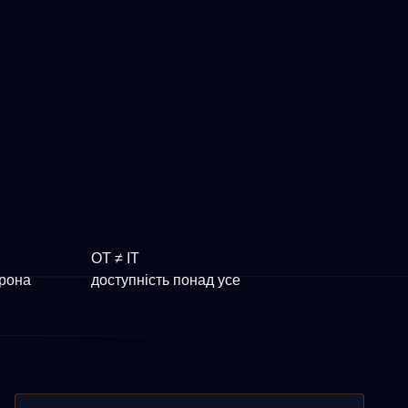
OT ≠ IT
орона
доступність понад усе