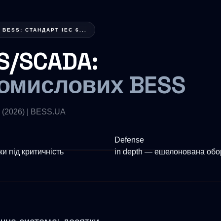
BESS: СТАНДАРТ IEC 6...
S/SCADA:
ромислових BESS
Defense
ки під критичність
in depth — ешелонована об