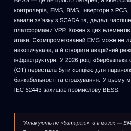
BESS — це не просто батарея, а кіберфіз
контролерів, EMS, BMS, інвертори з PCS, 
канали зв'язку з SCADA та, дедалі частіш
платформами VPP. Кожен з цих елементів
атаки. Скомпрометований EMS може не л
накопичувача, а й створити аварійний режи
інфраструктури. У 2026 році кібербезпека 
(OT) перестала бути «опцією для параноїк
банкабельності та страхування. У цьому м
IEC 62443 захищає промислову BESS.
"Атакують не «батарею», а її мозок — EMS