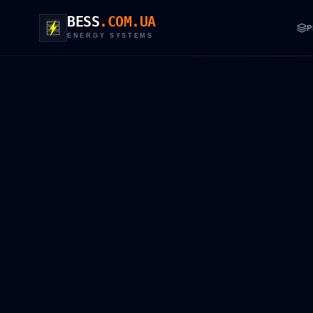
BESS
.COM.UA
Р
ENERGY SYSTEMS
EN VERSI
ТЕХНІЧНИЙ
sales@be
Катало
ROI та 
Тех