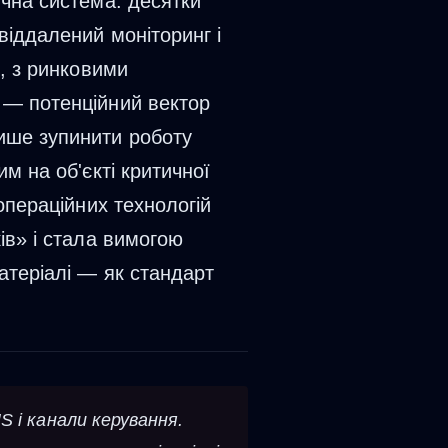
ична система: десятки
віддалений моніторинг і
е, з ринковими
 — потенційний вектор
ише зупинити роботу
м на об'єкті критичної
операційних технологій
ів» і стала вимогою
атеріалі — як стандарт
 і канали керування.