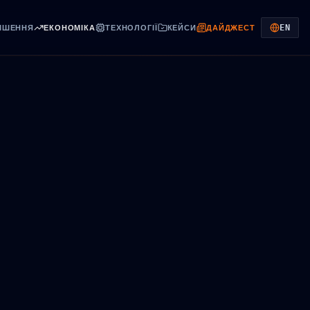
EN
ІШЕННЯ
ЕКОНОМІКА
ТЕХНОЛОГІЇ
КЕЙСИ
ДАЙДЖЕСТ
ON (ENGLISH)
 ДЕПАРТАМЕНТ
ss.com.ua
г рішень
окупність
нології