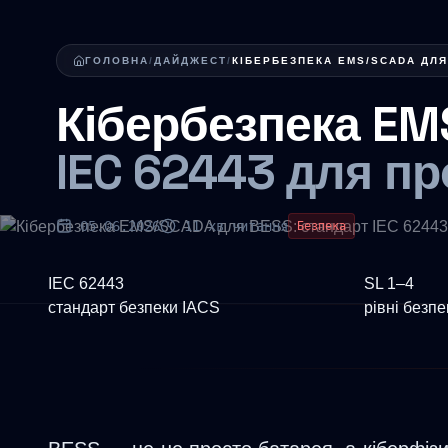
ГОЛОВНА
/
ДАЙДЖЕСТ
/
КІБЕРБЕЗПЕКА EMS/SCADA ДЛЯ 
Кібербезпека EM
IEC 62443 для п
05.06.2026
11 хв читання
Безпека
IEC 62443
SL 1–4
стандарт безпеки IACS
рівні безпе