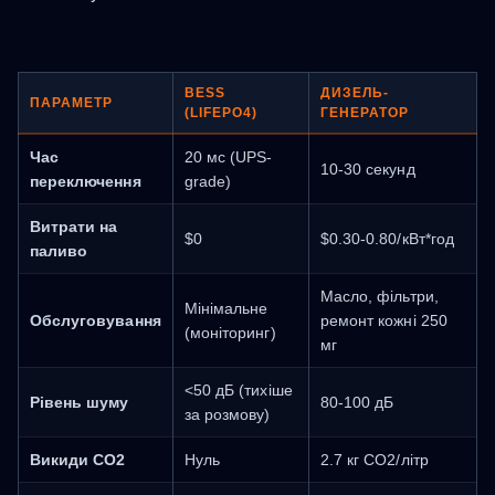
BESS
ДИЗЕЛЬ-
ПАРАМЕТР
(LIFEPO4)
ГЕНЕРАТОР
Час
20 мс (UPS-
10-30 секунд
переключення
grade)
Витрати на
$0
$0.30-0.80/кВт*год
паливо
Масло, фільтри,
Мінімальне
Обслуговування
ремонт кожні 250
(моніторинг)
мг
<50 дБ (тихіше
Рівень шуму
80-100 дБ
за розмову)
Викиди CO2
Нуль
2.7 кг CO2/літр