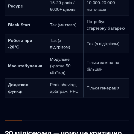
15-20 років /
10 000-20 000
Ресурс
6000+ циклів
моточасів
Потребує
Black Start
Так (миттєво)
стартерну батарею
Робота при
Так (з
Так (з підігрівом)
-20°C
підігрівом)
Модульне
Тільки заміна на
Масштабування
(кратне 50
більший
кВт*год)
Додаткові
Peak shaving,
Тільки генерація
функції
арбітраж, PFC
20 мілісекунд — чому це критично