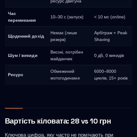
ресурс двигуна
Час
10–30 с (запуск)
< 10 мс (online)
перемикання
Немає (лише
Арбітраж + Peak
Щоденний дохід
резерв)
Shaving
Високі, потрібен
Шум / викиди
0 дБ, 0 викидів
майданчик
Обмежений
6000–8000
Ресурс
мотогодинами
циклів, 15+ років
Вартість кіловата: 28 vs 10 грн
Ключова цифра, яку часто не помічають при