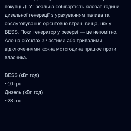
покупці ДГУ: реальна собівартість кіловат-години
дизельної генерації з урахуванням палива та
обслуговування орієнтовно втричі вища, ніж у
BESS. Поки генератор у резерві — це непомітно.
Але на об'єктах з частими або тривалими
відключеннями кожна мотогодина працює проти
власника.
BESS (кВт·год)
~10 грн
Дизель (кВт·год)
~28 грн
Помножте цю різницю на реальну кількість годин
роботи генератора за рік — і отримаєте суму,