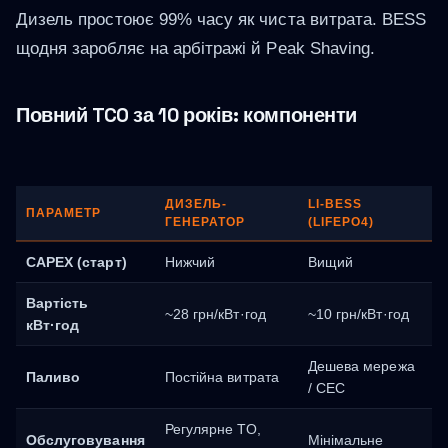
Дизель простоює 99% часу як чиста витрата. BESS
щодня заробляє на арбітражі й Peak Shaving.
Повний TCO за 10 років: компоненти
ДИЗЕЛЬ-
LI-BESS
ПАРАМЕТР
ГЕНЕРАТОР
(LIFEPO4)
CAPEX (старт)
Нижчий
Вищий
Вартість
~28 грн/кВт·год
~10 грн/кВт·год
кВт·год
Дешева мережа
Паливо
Постійна витрата
/ СЕС
Регулярне ТО,
Обслуговування
Мінімальне