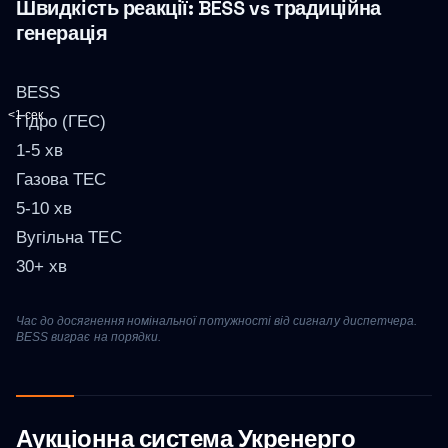
Швидкість реакції: BESS vs традиційна
генерація
BESS
<1 сек
Гідро (ГЕС)
1-5 хв
Газова ТЕС
5-10 хв
Вугільна ТЕС
30+ хв
Час до досягнення номінальної потужності від сигналу диспетчера.
BESS виграє на порядки.
Аукціонна система Укренерго