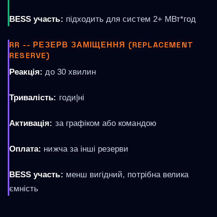
BESS участь:
підходить для систем 2+ МВт*год
RR -- РЕЗЕРВ ЗАМІЩЕННЯ (REPLACEMENT
RESERVE)
Реакція:
до 30 хвилин
Тривалість:
годи|ні
Активація:
за графіком або командою
Оплата:
нижча за інші резерви
BESS участь:
менш вигідний, потрібна велика
ємність