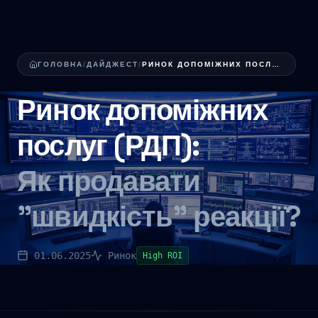
ГОЛОВНА
/
ДАЙДЖЕСТ
/
РИНОК ДОПОМІЖНИХ ПОСЛУГ (РДП): ЯК BESS ЗАРОБЛЯЄ...
Ринок допоміжних
послуг (РДП):
Як продавати
"швидкість" реакції?
01.06.2025
Ринок
High ROI