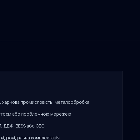
а, харчова промисловість, металообробка
остоєм або проблемною мережею
П, ДБЖ, BESS або СЕС
 відповідальна комплектація