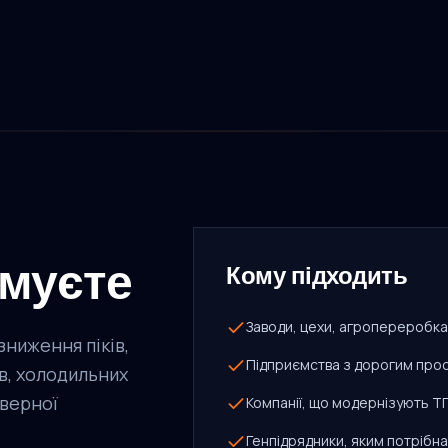
имуєте
Кому підходить
Заводи, цехи, агропереробк
зниження піків,
Підприємства з дорогим пр
в, холодильних
рверної
Компанії, що модернізують Т
Генпідрядники, яким потрібна