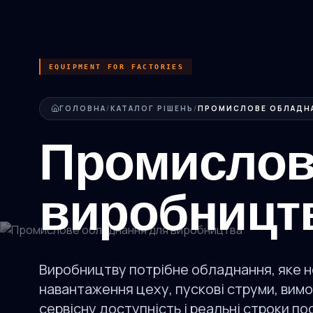
EQUIPMENT FOR FACTORIES
ГОЛОВНА
/
КАТАЛОГ РІШЕНЬ
/
Промислов
виробницт
Виробництву потрібне обладнання, яке не
навантаження цеху, пускові струми, вимо
сервісну доступність і реальні строки п