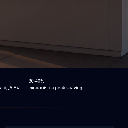
30-40%
 від 5 EV
економія на peak shaving