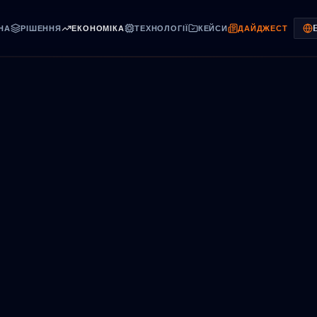
НА
РІШЕННЯ
ЕКОНОМІКА
ТЕХНОЛОГІЇ
КЕЙСИ
ДАЙДЖЕСТ
ON (ENGLISH)
 ДЕПАРТАМЕНТ
ss.com.ua
ловна
г рішень
окупність