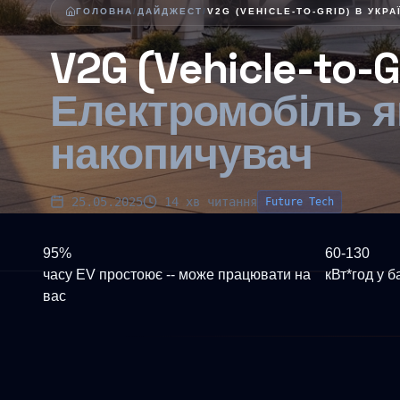
ГОЛОВНА
/
ДАЙДЖЕСТ
/
V2G (VEHICLE-TO-GRID) В УКРА
V2G (Vehicle-to-G
Електромобіль 
накопичувач
25.05.2025
14 хв читання
Future Tech
95%
60-130
часу EV простоює -- може працювати на
кВт*год у 
вас