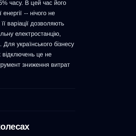
% часу. В цей час його
енергії -- нічого не
 її варіації дозволяють
ільну електростанцію,
. Для українського бізнесу
х відключень це не
струмент зниження витрат
колесах