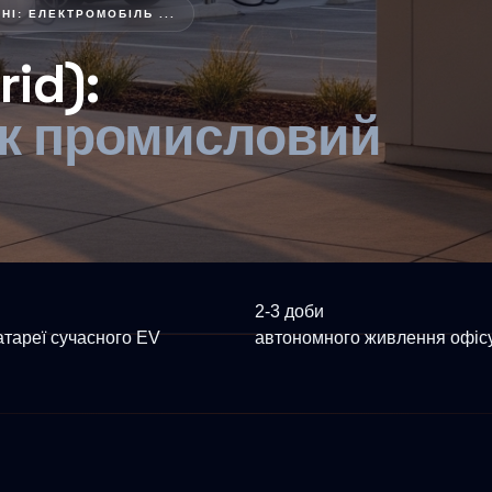
ЇНІ: ЕЛЕКТРОМОБІЛЬ ...
rid):
як промисловий
2-3 доби
батареї сучасного EV
автономного живлення офісу