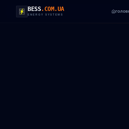
BESS
.COM.UA
ГОЛОВ
ENERGY SYSTEMS
EN VERSI
ТЕХНІЧНИЙ
sales@be
Го
Катало
ROI та 