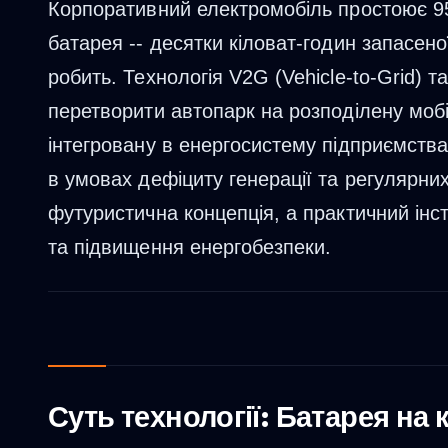
Корпоративний електромобіль простоює 95
батарея -- десятки кіловат-годин запасеної 
робить. Технологія V2G (Vehicle-to-Grid) та
перетворити автопарк на розподілену моб
інтегровану в енергосистему підприємства
в умовах дефіциту генерації та регулярни
футуристична концепція, а практичний ін
та підвищення енергобезпеки.
Суть технології: Батарея на 